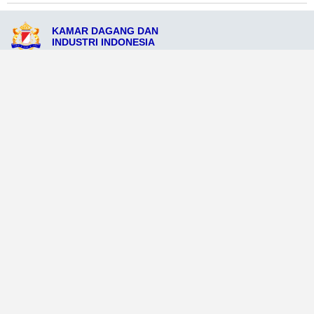
KAMAR DAGANG DAN
INDUSTRI INDONESIA
Jl. Raya Pangkalankerinci No.22, Kabupaten Pelalawan, Riau 28360
admin@kadinpangkalankerinsi.org
081234568996
Ikuti Sosial Media Resmi KADIN
Dataweb
Aceh Tamiang
Agats
Arso
Bajawa
Bengkayang
Bengkulu Tengah